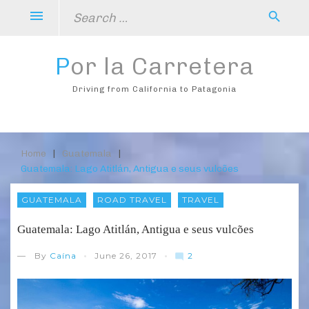
Skip
Search
menu
search
to
for:
content
Por la Carretera
Driving from California to Patagonia
Home
About
Destinos
Dicas
Recortes
Photo
Contato
Home
|
Guatemala
|
Guatemala: Lago Atitlán, Antigua e seus vulcões
GUATEMALA
ROAD TRAVEL
TRAVEL
Guatemala: Lago Atitlán, Antigua e seus vulcões
2
— By
Caína
June 26, 2017
mode_comment
C
o
m
m