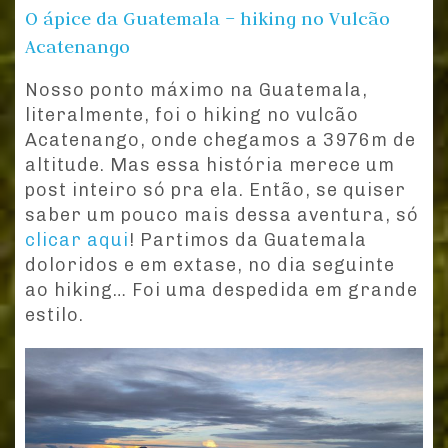
O ápice da Guatemala – hiking no Vulcão
Acatenango
Nosso ponto máximo na Guatemala,
literalmente, foi o hiking no vulcão
Acatenango, onde chegamos a 3976m de
altitude. Mas essa história merece um
post inteiro só pra ela. Então, se quiser
saber um pouco mais dessa aventura, só
clicar aqui
! Partimos da Guatemala
doloridos e em extase, no dia seguinte
ao hiking… Foi uma despedida em grande
estilo.