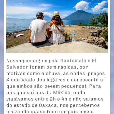
e
n
ts
Nossa passagem pela
Guatemala
e
El
Salvador
foram bem rápidas, por
motivos como a chuva, as ondas, preços
X qualidade dos lugares e acrescenta aí
que ambos são beeem pequenos!! Para
nós que saímos do
México
, onde
viajávamos entre 2h e 4h e não saíamos
do estado de Oaxaca, nos percebemos
cruzando quase todo um país nesse