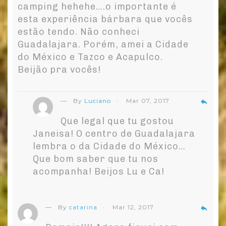
camping hehehe….o importante é
esta experiência bárbara que vocês
estão tendo. Não conheci
Guadalajara. Porém, amei a Cidade
do México e Tazco e Acapulco.
Beijão pra vocês!
— By
Luciano
Mar 07, 2017
reply
Que legal que tu gostou
Janeisa! O centro de Guadalajara
lembra o da Cidade do México…
Que bom saber que tu nos
acompanha! Beijos Lu e Ca!
— By
catarina
Mar 12, 2017
reply