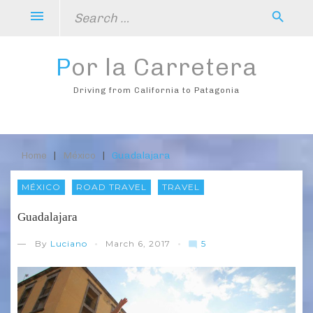
Skip
Search
menu
search
to
for:
content
Por la Carretera
Driving from California to Patagonia
Home
About
Destinos
Dicas
Recortes
Photo
Contato
Home
|
México
|
Guadalajara
MÉXICO
ROAD TRAVEL
TRAVEL
Guadalajara
5
— By
Luciano
March 6, 2017
mode_comment
C
o
m
m
e
n