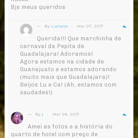
Bjs meus queridos
— By
Luciano
Mar 07, 2017
reply
Querida!!! Que marchinha de
carnaval da Pepita de
Guadalajara! Adoramos!
Agora estamos na cidade de
Guanajuato e estamos adorando
(muito mais que Guadalajara)!
Beijos Lu e Ca! (Ah, estamos com
saudades!)
— By
j
Mar 06, 2017
reply
Amei as fotos e a história do
quarto de hotel com preço de