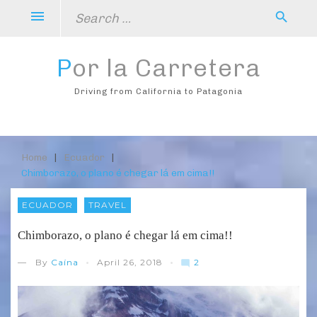
Skip
Search
menu
search
to
for:
content
Por la Carretera
Driving from California to Patagonia
Home
About
Destinos
Dicas
Recortes
Photo
Contato
Home
|
Ecuador
|
Chimborazo, o plano é chegar lá em cima!!
ECUADOR
TRAVEL
Chimborazo, o plano é chegar lá em cima!!
2
— By
Caína
April 26, 2018
mode_comment
C
o
m
m