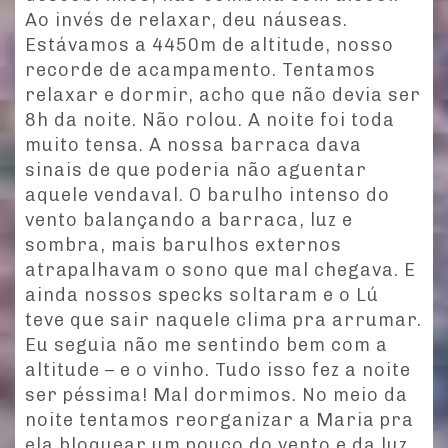
Ao invés de relaxar, deu náuseas.
Estávamos a 4450m de altitude, nosso
recorde de acampamento. Tentamos
relaxar e dormir, acho que não devia ser
8h da noite. Não rolou. A noite foi toda
muito tensa. A nossa barraca dava
sinais de que poderia não aguentar
aquele vendaval. O barulho intenso do
vento balançando a barraca, luz e
sombra, mais barulhos externos
atrapalhavam o sono que mal chegava. E
ainda nossos specks soltaram e o Lú
teve que sair naquele clima pra arrumar.
Eu seguia não me sentindo bem com a
altitude – e o vinho. Tudo isso fez a noite
ser péssima! Mal dormimos. No meio da
noite tentamos reorganizar a Maria pra
ela bloquear um pouco do vento e da luz