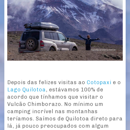
e
n
ts
Depois das felizes visitas ao
Cotopaxi
e o
Lago Quilotoa
, estávamos 100% de
acordo que tínhamos que visitar o
Vulcão Chimborazo. No mínimo um
camping incrível nas montanhas
teríamos. Saímos de Quilotoa direto para
lá, já pouco preocupados com algum