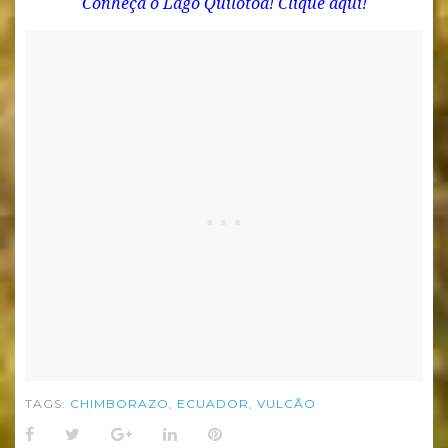
Conheça o Lago Quilotoa!
Clique aqui!
TAGS:
CHIMBORAZO
,
ECUADOR
,
VULCÃO
Facebook
Twitter
Google+
LinkedIn
Pinterest